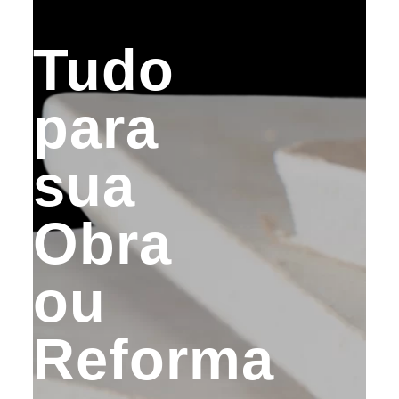
Tudo
para
sua
Obra
ou
Reforma