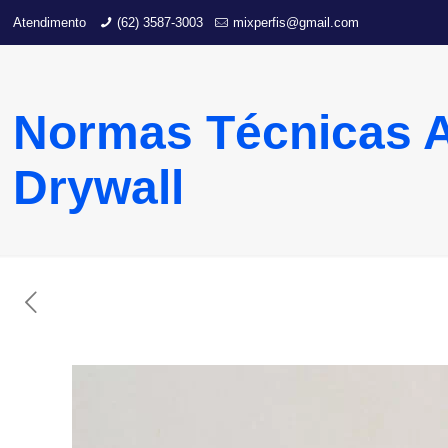
Atendimento
(62) 3587-3003
mixperfis@gmail.com
Normas Técnicas 
Drywall