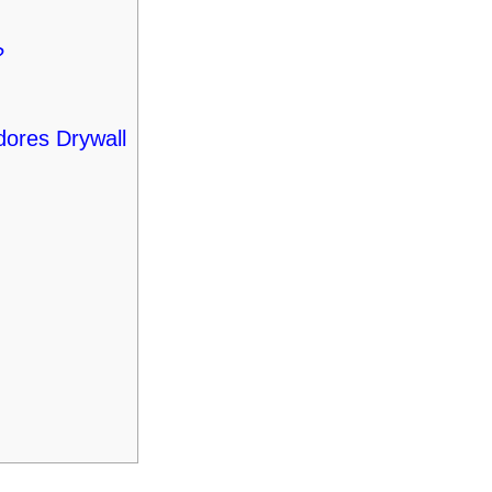
?
dores Drywall